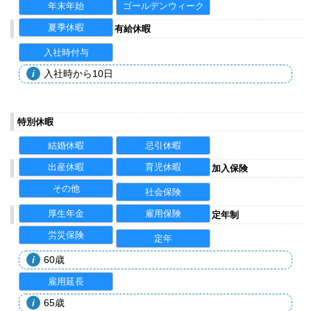
年末年始
ゴールデンウィーク
夏季休暇
有給休暇
入社時付与
入社時から10日
特別休暇
結婚休暇
忌引休暇
出産休暇
育児休暇
加入保険
その他
社会保険
厚生年金
雇用保険
定年制
労災保険
定年
60歳
雇用延長
65歳