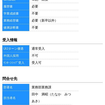
必要
履歴書
不要
学業成績書
必要（新卒以外）
業務経歴書
不要
健康診断書
受入情報
通常受入
UIJターン優遇
不可
外国人採用
受入可
ｲﾝﾀｰﾝｼｯﾌﾟ受入
問合せ先
業務部業務課
部署名
田中 満昭（たなか みつ
担当者名
あき）