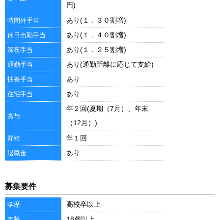
円)
あり(１．３０割増)
時間外手当
あり(１．４０割増)
休日出勤手当
あり(１．２５割増)
深夜手当
あり(通勤距離に応じて支給)
通勤手当
あり
扶養手当
あり
住宅手当
年２回(夏期（7月）、年末
賞与
（12月）)
年１回
昇給
あり
退職金
募集要件
高校卒以上
学歴
18歳以上
年齢