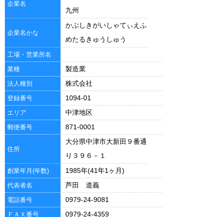
企業名
九州
かぶしきがいしゃてぃえふ
企業名かな
めたるきゅうしゅう
工場・営業所名
製造業
業種
株式会社
法人種別
1094-01
登録番号
中津地区
エリア
871-0001
郵便番号
大分県中津市大新田９番通
住所
り３９６－１
1985年(41年1ヶ月)
創業年月(年数)
芦田 道義
代表者名
0979-24-9081
電話番号
0979-24-4359
ＦＡＸ番号