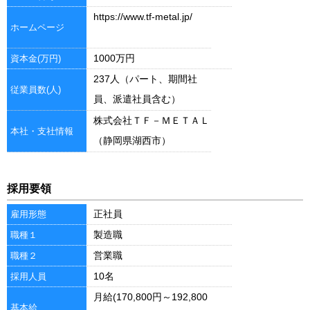
https://www.tf-metal.jp/
ホームページ
1000万円
資本金(万円)
237人（パート、期間社
従業員数(人)
員、派遣社員含む）
株式会社ＴＦ－ＭＥＴＡＬ
本社・支社情報
（静岡県湖西市）
採用要領
正社員
雇用形態
製造職
職種１
営業職
職種２
10名
採用人員
月給(170,800円～192,800
基本給