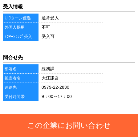
受入情報
通常受入
UIJターン優遇
不可
外国人採用
受入可
ｲﾝﾀｰﾝｼｯﾌﾟ受入
問合せ先
総務課
部署名
大江謙吾
担当者名
0979-22-2830
連絡先
9：00～17：00
受付時間帯
この企業にお問い合わせ