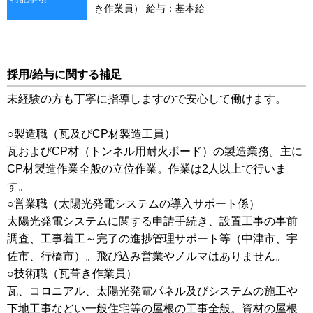
き作業員） 給与：基本給
＋家族手当＋出来高に対す
る歩合給
採用/給与に関する補足
未経験の方も丁寧に指導しますので安心して働けます。
○製造職（瓦及びCP材製造工員）
瓦およびCP材（トンネル用耐火ボード）の製造業務。主に
CP材製造作業全般の立位作業。作業は2人以上で行いま
す。
○営業職（太陽光発電システムの導入サポート係）
太陽光発電システムに関する申請手続き、設置工事の事前
調査、工事着工～完了の進捗管理サポート等（中津市、宇
佐市、行橋市）。飛び込み営業やノルマはありません。
○技術職（瓦葺き作業員）
瓦、コロニアル、太陽光発電パネル及びシステムの施工や
下地工事などい一般住宅等の屋根の工事全般。資材の屋根