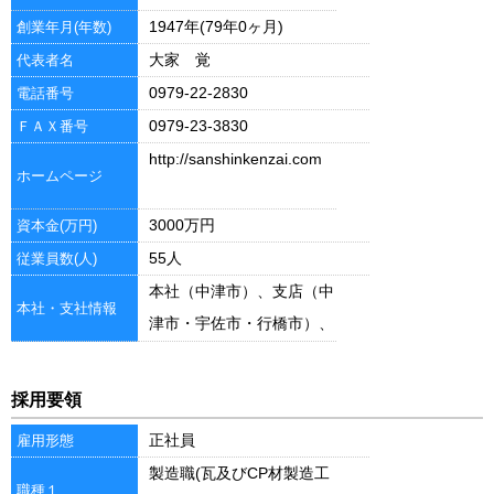
1947年(79年0ヶ月)
創業年月(年数)
大家 覚
代表者名
0979-22-2830
電話番号
0979-23-3830
ＦＡＸ番号
http://sanshinkenzai.com
ホームページ
3000万円
資本金(万円)
55人
従業員数(人)
本社（中津市）、支店（中
本社・支社情報
津市・宇佐市・行橋市）、
工場（中津市）
採用要領
正社員
雇用形態
製造職(瓦及びCP材製造工
職種１