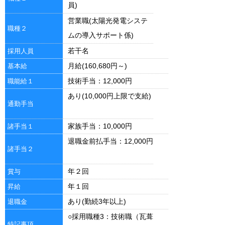
員)
営業職(太陽光発電システ
職種２
ムの導入サポート係)
若干名
採用人員
月給(160,680円～)
基本給
技術手当：12,000円
職能給１
あり(10,000円上限で支給)
通勤手当
家族手当：10,000円
諸手当１
退職金前払手当：12,000円
諸手当２
年２回
賞与
年１回
昇給
あり(勤続3年以上)
退職金
○採用職種3：技術職（瓦葺
特記事項