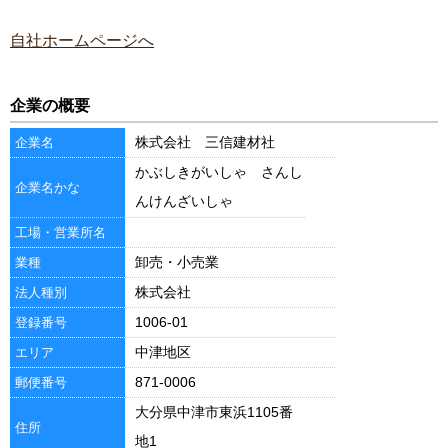
自社ホームページへ
企業の概要
株式会社 三信建材社
企業名
かぶしきがいしゃ さんし
企業名かな
んけんざいしゃ
工場・営業所名
卸売・小売業
業種
株式会社
法人種別
1006-01
登録番号
中津地区
エリア
871-0006
郵便番号
大分県中津市東浜1105番
住所
地1