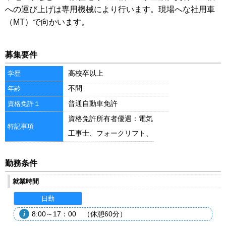
への運び上げは専用機械により行います。現場へな社用車
（MT）で向かいます。
募集要件
高校卒以上
学歴
不問
年齢
普通自動車免許
資格免許１
資格免許所有者優遇：電気
特記事項
工事士、フォークリフト、
危険物取扱、アーク溶接、
瓦葺技能士、パソコン操
勤務条件
作 等
就業時間
日勤
8:00～17：00 （休憩60分）