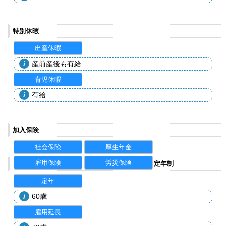
特別休暇
出産休暇
産前産後も有給
育児休暇
有給
加入保険
社会保険
厚生年金
雇用保険
労災保険
定年制
定年
60歳
雇用延長