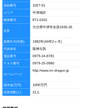
1057-01
登録番号
中津地区
エリア
871-0162
郵便番号
大分県中津市永添1830-26
住所
1982年(44年2ヶ月)
創業年月(年数)
龍神元気
代表者名
0979-24-8781
電話番号
0979-25-0980
ＦＡＸ番号
http://www.mr-dragon.jp
ホームページ
1000万円
資本金(万円)
21人
従業員数(人)